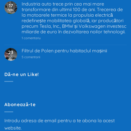
termice
Industria auto trece prin cea mai mare
17
în
transformare din ultimii 100 de ani. Trecerea de
feb.
UE
–
la motoarele termice la propulsia electrică
Decizia
redefinește mobilitatea globală, iar producători
care
precum Tesla, Inc., BMW și Volkswagen investesc
schimbă
industria
miliarde de euro în dezvoltarea noilor tehnologii.
auto
la
1 comentariu
Industria
auto
trece
Filtrul de Polen pentru habitaclul mașinii
23
prin
iul.
la
cea
5 comentarii
Filtrul
mai
de
mare
Polen
transformare
pentru
din
Dă-ne un Like!
habitaclul
ultimii
mașinii
100
de
ani.
Trecerea
de
la
motoarele
Abonează-te
termice
la
propulsia
electrică
Introdu adresa de email pentru a te abona la acest
redefinește
mobilitatea
website.
globală,