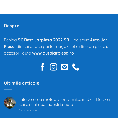
și
Volkswagen
investesc
miliarde
de
euro
în
Despre
dezvoltarea
noilor
tehnologii.
Echipa
SC Best Jarpiesa 2022 SRL
, pe scurt
Auto Jar
Piesa
, din care face parte magazinul online de piese și
accesorii auto
www.autojarpiesa.ro
Ultimile articole
Interzicerea motoarelor termice în UE – Decizia
18
care schimbă industria auto
feb.
la
1 comentariu
Interzicerea
motoarelor