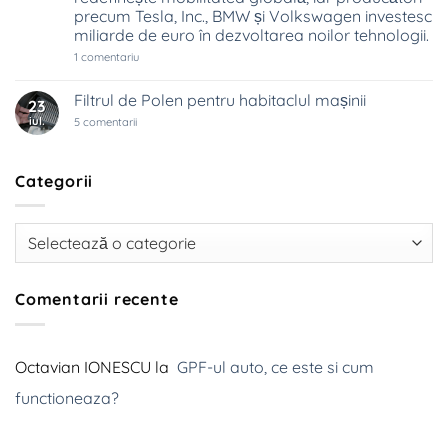
precum Tesla, Inc., BMW și Volkswagen investesc
schimbă
industria
miliarde de euro în dezvoltarea noilor tehnologii.
auto
la
1 comentariu
Industria
auto
trece
Filtrul de Polen pentru habitaclul mașinii
23
prin
iul.
la
cea
5 comentarii
Filtrul
mai
de
mare
Polen
transformare
pentru
din
Categorii
habitaclul
ultimii
mașinii
100
de
ani.
Categorii
Trecerea
de
la
motoarele
termice
Comentarii recente
la
propulsia
electrică
redefinește
mobilitatea
Octavian IONESCU
la
GPF-ul auto, ce este si cum
globală,
iar
producători
functioneaza?
precum
Tesla,
Inc.,
BMW