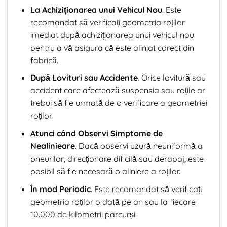
La Achiziționarea unui Vehicul Nou
. Este
recomandat să verificați geometria roților
imediat după achiziționarea unui vehicul nou
pentru a vă asigura că este aliniat corect din
fabrică.
După Lovituri sau Accidente
. Orice lovitură sau
accident care afectează suspensia sau roțile ar
trebui să fie urmată de o verificare a geometriei
roților.
Atunci când Observi Simptome de
Nealinieare
. Dacă observi uzură neuniformă a
pneurilor, direcționare dificilă sau derapaj, este
posibil să fie necesară o aliniere a roților.
În mod Periodic
. Este recomandat să verificați
geometria roților o dată pe an sau la fiecare
10.000 de kilometrii parcurși.