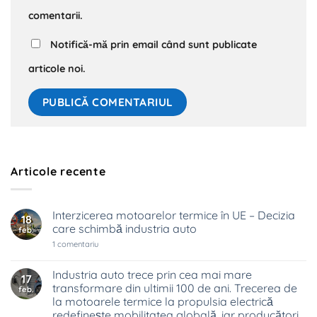
comentarii.
Notifică-mă prin email când sunt publicate
articole noi.
Articole recente
Interzicerea motoarelor termice în UE – Decizia
18
care schimbă industria auto
feb.
la
1 comentariu
Interzicerea
motoarelor
termice
Industria auto trece prin cea mai mare
17
în
transformare din ultimii 100 de ani. Trecerea de
feb.
UE
–
la motoarele termice la propulsia electrică
Decizia
redefinește mobilitatea globală, iar producători
care