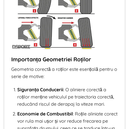
Importanța Geometriei Roților
Geometria corectă a roților este esențială pentru o
serie de motive:
Siguranța Conducerii
: O aliniere corectă a
roților menține vehiculul pe traiectoria corectă,
reducând riscul de derapaj la viteze mari.
Economie de Combustibil
: Roțile aliniate corect
vor rula mai ușor și vor reduce frecarea pe
suprafața drumului, ceea ce se traduce într-un