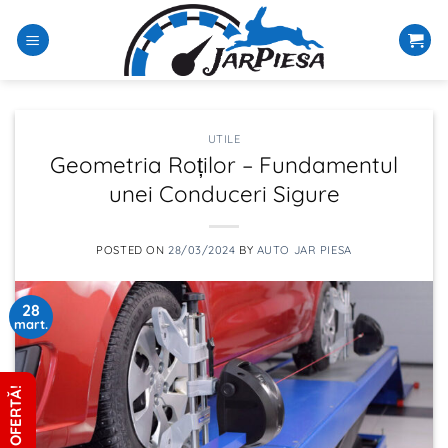
Sari
la
conținut
UTILE
Geometria Roților – Fundamentul
unei Conduceri Sigure
POSTED ON
28/03/2024
BY
AUTO JAR PIESA
28
mart.
CERE OFERTĂ!