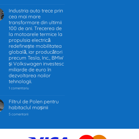
Interzicerea
motoarelor
termice
Industria auto trece prin
în
cea mai mare
.
UE
–
transformare din ultimii
Decizia
100 de ani. Trecerea de
care
la motoarele termice la
schimbă
industria
propulsia electrică
auto
redefinește mobilitatea
globală, iar producători
precum Tesla, Inc., BMW
și Volkswagen investesc
miliarde de euro în
dezvoltarea noilor
tehnologii.
la
1 comentariu
Industria
auto
trece
Filtrul de Polen pentru
prin
habitaclul mașinii
cea
mai
la
5 comentarii
mare
Filtrul
transformare
de
din
Polen
ultimii
pentru
100
habitaclul
de
mașinii