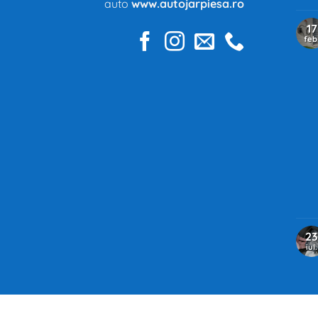
auto
www.autojarpiesa.ro
17
feb
23
iul.