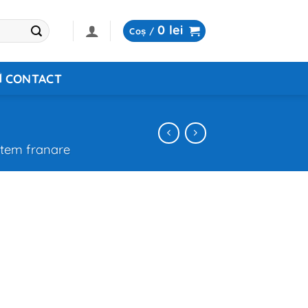
0
lei
Coș /
CONTACT
stem franare