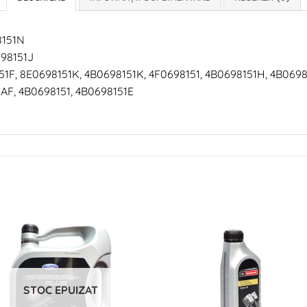
8151N
698151J
51F, 8E0698151K, 4B0698151K, 4F0698151, 4B0698151H, 4B0698
AF, 4B0698151, 4B0698151E
STOC EPUIZAT