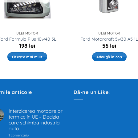
ULEI MOTOR
ULEI MOTOR
Ford Formula Plus 10w40 5L
Ford Motorcraft 5w30 A5 1
198
lei
56
lei
Citește mai mult
Adaugă în coș
imile articole
Dă-ne un Like!
Interzicerea motoarelor
termice în UE – Decizia
.
care schimbă industria
auto
la
1 comentariu