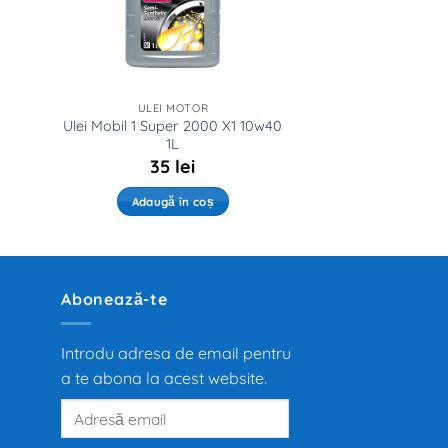
ULEI MOTOR
Ulei Mobil 1 Super 2000 X1 10w40
L
1L
35
lei
Adaugă în coș
Abonează-te
Introdu adresa de email pentru
a te abona la acest website.
Adresă
email