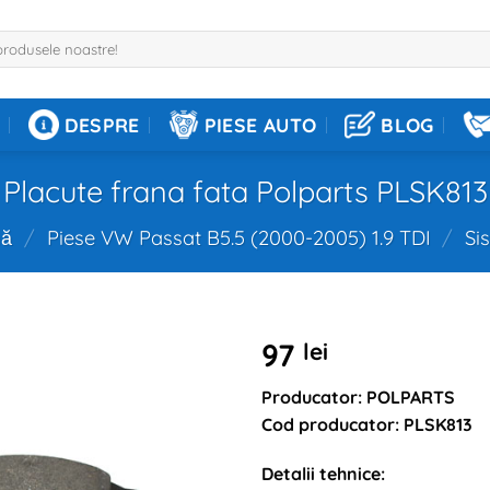
DESPRE
PIESE AUTO
BLOG
Placute frana fata Polparts PLSK813
nă
/
Piese VW Passat B5.5 (2000-2005) 1.9 TDI
/
Si
97
lei
Producator: POLPARTS
Cod producator: PLSK813
Detalii tehnice: