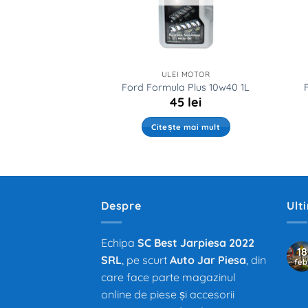
 MOTOR
ULEI MOTOR
5w30 MB 229.51 1L
Ford Formula Plus 10w40 1L
8
lei
45
lei
ă în coș
Citește mai mult
Despre
Ult
Echipa
SC Best Jarpiesa 2022
18
SRL
, pe scurt
Auto Jar Piesa
, din
feb
care face parte magazinul
online de piese și accesorii