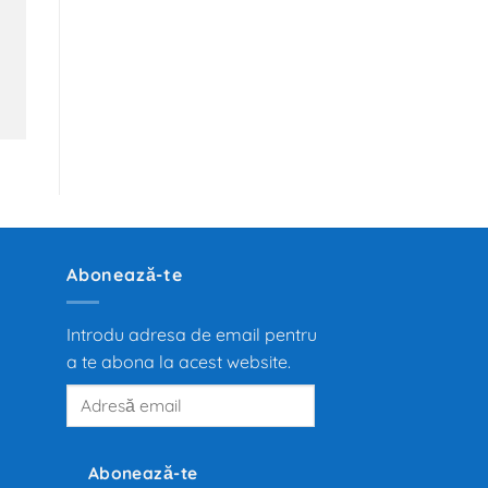
Abonează-te
Introdu adresa de email pentru
a te abona la acest website.
Adresă
email
Abonează-te