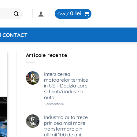
0
lei
Coș /
CONTACT
Articole recente
Interzicerea
18
motoarelor termice
feb.
în UE – Decizia care
schimbă industria
auto
la
1 comentariu
Interzicerea
motoarelor
termice
Industria auto trece
17
în
prin cea mai mare
feb.
UE
–
transformare din
Decizia
ultimii 100 de ani.
care