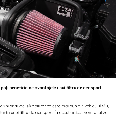
oți beneficia de avantajele unui filtru de aer sport
ilor și vrei să obții tot ce este mai bun din vehiculul tău,
tanța unui filtru de aer sport. În acest articol, vom analiza