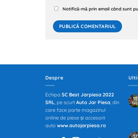
Notifică-mă prin email când sunt pub
Despre
Ult
Echipa
SC Best Jarpiesa 2022
18
SRL
, pe scurt
Auto Jar Piesa
, din
feb
care face parte magazinul
online de piese și accesorii
auto
www.autojarpiesa.ro
17