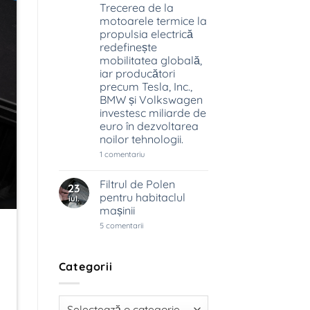
Trecerea de la
schimbă
industria
motoarele termice la
auto
propulsia electrică
redefinește
mobilitatea globală,
iar producători
precum Tesla, Inc.,
BMW și Volkswagen
investesc miliarde de
euro în dezvoltarea
noilor tehnologii.
la
1 comentariu
Industria
auto
trece
Filtrul de Polen
23
prin
pentru habitaclul
iul.
cea
mai
mașinii
mare
la
5 comentarii
transformare
Filtrul
din
de
ultimii
Polen
100
pentru
de
Categorii
habitaclul
ani.
mașinii
Trecerea
de
la
Categorii
motoarele