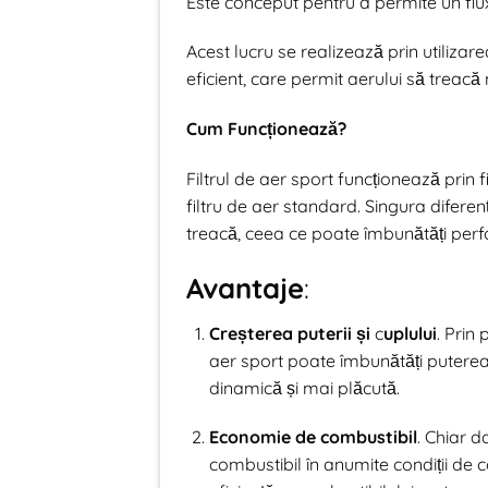
Este conceput pentru a permite un flu
Acest lucru se realizează prin utiliza
eficient, care permit aerului să treacă
Cum Funcționează?
Filtrul de aer sport funcționează prin f
filtru de aer standard. Singura difer
treacă, ceea ce poate îmbunătăți per
Avantaje
:
Creșterea puterii și
c
uplului
. Prin
aer sport poate îmbunătăți puterea 
dinamică și mai plăcută.
Economie de combustibil
. Chiar 
combustibil în anumite condiții de c