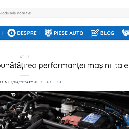
DESPRE
PIESE AUTO
BLOG
UTILE
mbunătățirea performanței mașinii tale
D ON
03/04/2024
BY
AUTO JAR PIESA