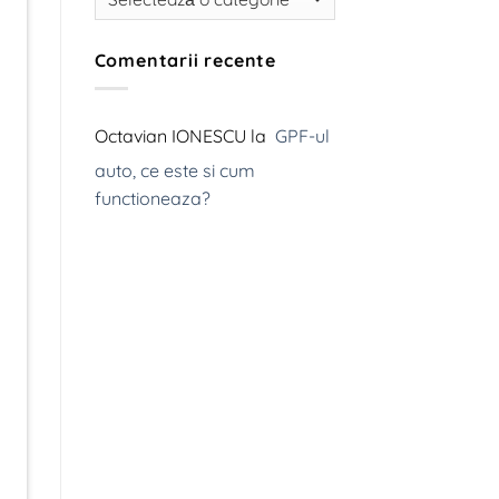
termice
la
propulsia
electrică
Comentarii recente
redefinește
mobilitatea
globală,
iar
producători
Octavian IONESCU
la
GPF-ul
precum
Tesla,
auto, ce este si cum
Inc.,
BMW
functioneaza?
și
Volkswagen
investesc
miliarde
de
euro
în
dezvoltarea
noilor
tehnologii.