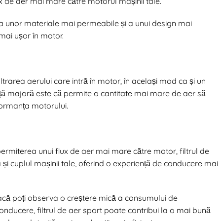
x de aer mai mare către motorul mașinii tale.
rea unor materiale mai permeabile și a unui design mai
 mai ușor în motor.
iltrarea aerului care intră în motor, în același mod ca și un
ență majoră este că permite o cantitate mai mare de aer să
formanța motorului.
 permiterea unui flux de aer mai mare către motor, filtrul de
și cuplul mașinii tale, oferind o experiență de conducere mai
dacă poți observa o creștere mică a consumului de
onducere, filtrul de aer sport poate contribui la o mai bună