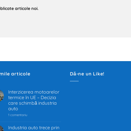
licate articole noi.
imile articole
Dă-ne un Like!
Interzicerea motoarelor
termice în UE – Decizia
.
care schimbă industria
auto
la
1 comentariu
Interzicerea
motoarelor
termice
Industria auto trece prin
în