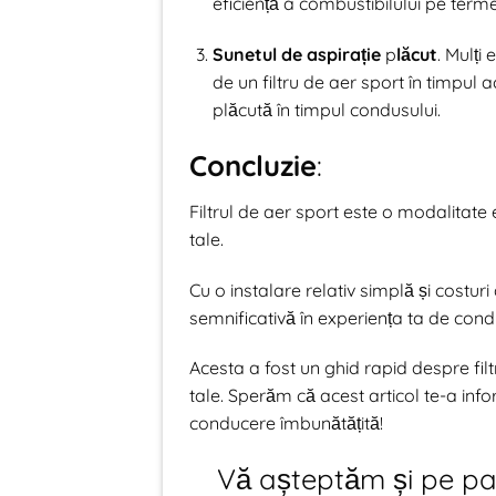
eficiență a combustibilului pe terme
Sunetul de aspirație
p
lăcut
. Mulți
de un filtru de aer sport în timpul 
plăcută în timpul condusului.
Concluzie
:
Filtrul de aer sport este o modalitate
tale.
Cu o instalare relativ simplă și costuri
semnificativă în experiența ta de cond
Acesta a fost un ghid rapid despre filt
tale. Sperăm că acest articol te-a info
conducere îmbunătățită!
Vă așteptăm și pe p