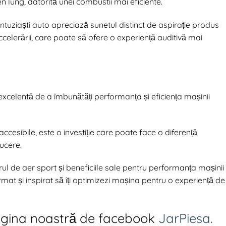
n lung, datorită unei combustii mai eficiente.
 entuziaști auto apreciază sunetul distinct de aspirație produs
accelerării, care poate să ofere o experiență auditivă mai
 excelentă de a îmbunătăți performanța și eficiența mașinii
 accesibile, este o investiție care poate face o diferență
ucere.
rul de aer sport și beneficiile sale pentru performanța mașinii
rmat și inspirat să îți optimizezi mașina pentru o experiență de
agina noastră de facebook
JarPiesa.