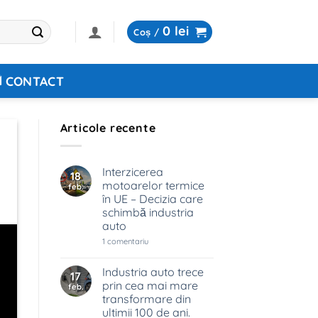
0
lei
Coș /
CONTACT
Articole recente
Interzicerea
18
motoarelor termice
feb.
în UE – Decizia care
schimbă industria
auto
la
1 comentariu
Interzicerea
motoarelor
termice
Industria auto trece
17
în
prin cea mai mare
feb.
UE
–
transformare din
Decizia
ultimii 100 de ani.
care