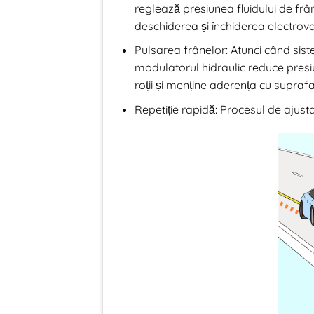
reglează presiunea fluidului de frâ
deschiderea și închiderea electroval
Pulsarea frânelor: Atunci când sis
modulatorul hidraulic reduce pres
roții și menține aderența cu suprafa
Repetiție rapidă: Procesul de ajusta