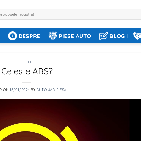
DESPRE
PIESE AUTO
BLOG
UTILE
Ce este ABS?
D ON
16/01/2024
BY
AUTO JAR PIESA