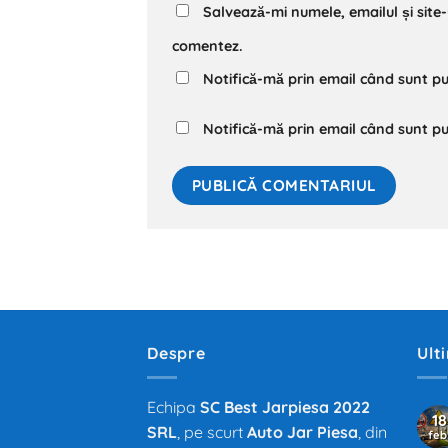
Salvează-mi numele, emailul și site
comentez.
Notifică-mă prin email când sunt pu
Notifică-mă prin email când sunt pub
Despre
Ult
Echipa
SC Best Jarpiesa 2022
18
SRL
, pe scurt
Auto Jar Piesa
, din
feb