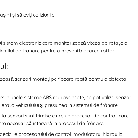
nii și să eviți coliziunile.
 sistem electronic care monitorizează viteza de rotație a
circuitul de frânare pentru a preveni blocarea roților.
ul:
ilizează senzori montați pe fiecare roată pentru a detecta
ne: În unele sisteme ABS mai avansate, se pot utiliza senzori
rația vehiculului și presiunea în sistemul de frânare.
 la senzori sunt trimise către un procesor de control, care
te necesar să intervină în procesul de frânare.
 deciziile procesorului de control, modulatorul hidraulic