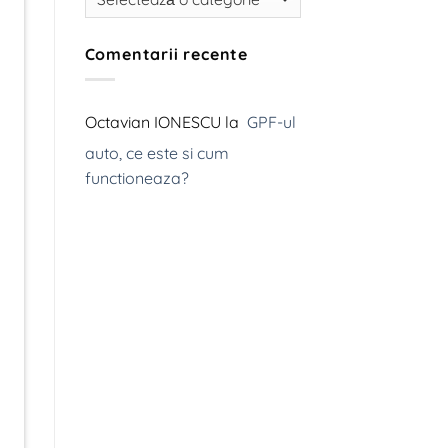
termice
la
propulsia
electrică
Comentarii recente
redefinește
mobilitatea
globală,
iar
producători
Octavian IONESCU
la
GPF-ul
precum
Tesla,
auto, ce este si cum
Inc.,
BMW
functioneaza?
și
Volkswagen
investesc
miliarde
de
euro
în
dezvoltarea
noilor
tehnologii.