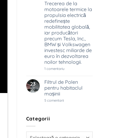
Trecerea de la
schimbă
industria
motoarele termice la
auto
propulsia electrică
redefinește
mobilitatea globală,
iar producători
precum Tesla, Inc.,
BMW și Volkswagen
investesc miliarde de
euro în dezvoltarea
noilor tehnologii.
la
1 comentariu
Industria
auto
trece
Filtrul de Polen
23
prin
pentru habitaclul
iul.
cea
mai
mașinii
mare
la
5 comentarii
transformare
Filtrul
din
de
ultimii
Polen
100
pentru
de
Categorii
habitaclul
ani.
mașinii
Trecerea
de
la
Categorii
motoarele