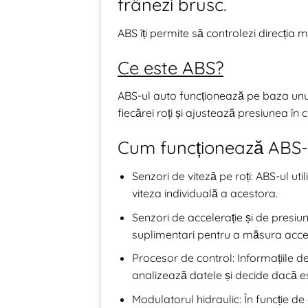
frânezi brusc.
ABS îți permite să controlezi direcția mași
Ce este ABS?
ABS-ul auto funcționează pe baza unui
fiecărei roți și ajustează presiunea în 
Cum funcționează ABS-
Senzori de viteză pe roți: ABS-ul ut
viteza individuală a acestora.
Senzori de accelerație și de presiu
suplimentari pentru a măsura accele
Procesor de control: Informațiile de
analizează datele și decide dacă es
Modulatorul hidraulic: În funcție de